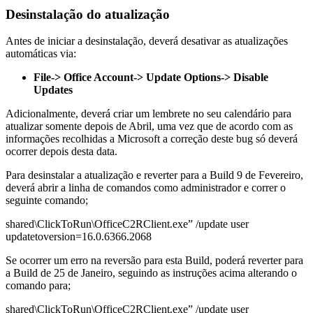
Desinstalação do atualização
Antes de iniciar a desinstalação, deverá desativar as atualizações
automáticas via:
File-> Office Account-> Update Options-> Disable
Updates
Adicionalmente, deverá criar um lembrete no seu calendário para
atualizar somente depois de Abril, uma vez que de acordo com as
informações recolhidas a Microsoft a correção deste bug só deverá
ocorrer depois desta data.
Para desinstalar a atualização e reverter para a Build 9 de Fevereiro,
deverá abrir a linha de comandos como administrador e correr o
seguinte comando;
shared\ClickToRun\OfficeC2RClient.exe” /update user
updatetoversion=16.0.6366.2068
Se ocorrer um erro na reversão para esta Build, poderá reverter para
a Build de 25 de Janeiro, seguindo as instruções acima alterando o
comando para;
shared\ClickToRun\OfficeC2RClient.exe” /update user